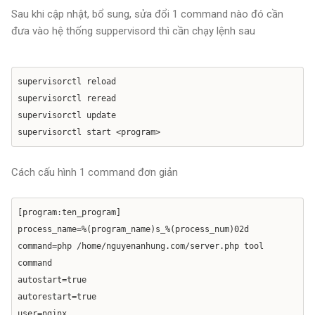
Sau khi cập nhật, bổ sung, sửa đổi 1 command nào đó cần
đưa vào hệ thống suppervisord thì cần chạy lệnh sau
supervisorctl reload
supervisorctl reread
supervisorctl update
supervisorctl start <program>
Cách cấu hình 1 command đơn giản
[program:ten_program]
process_name=%(program_name)s_%(process_num)02d
command=php /home/nguyenanhung.com/server.php tool
command
autostart=true
autorestart=true
user=nginx