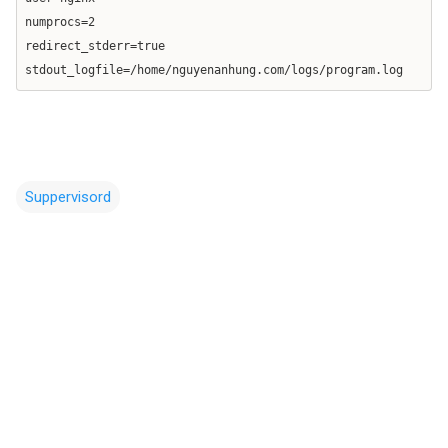
numprocs=2
redirect_stderr=true
stdout_logfile=/home/nguyenanhung.com/logs/program.log
Suppervisord
N
h
ậ
n
x
é
t