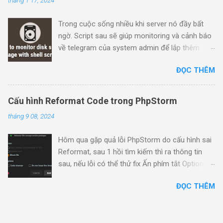
A text editor (such as nano ) to edit the config
file. A user with sudo privileges (see how to
Trong cuộc sống nhiều khi server nó đầy bất
add a user to sudoers ). What Is Systemd?
ngờ. Script sau sẽ giúp monitoring và cảnh báo
Systemd is a Linux service and system
về telegram của system admin để lắp thêm
manager. While users do not invoke systemd
storage trước khi service chết không kịp ngáp
directly, the manager contains many tools and
ĐỌC THÊM
daemons to run individually for various system
processes. One of the most powerful systemd
functionalities is the logging features. Systemd
Cấu hình Reformat Code trong PhpStorm
provides a centralized solution for logging all
tháng 9 08, 2024
kernel and user processes through logs known
as journals . The...
Hôm qua gặp quả lỗi PhpStorm do cấu hình sai
Reformat, sau 1 hồi tìm kiếm thì ra thông tin
sau, nếu lỗi có thể thử fix Ấn phím tắt Option +
Shift + Command + L, 1 popup sẽ hiện ra như
ĐỌC THÊM
sau PhpStorm Reformat File Dialog Cấu hình
popup trên như sau Scope - Only changes
uncommitted to VCS : Nếu được chọn, thì việc