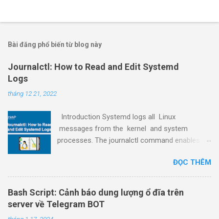
Bài đăng phổ biến từ blog này
Journalctl: How to Read and Edit Systemd
Logs
tháng 12 21, 2022
Introduction Systemd logs all Linux
messages from the kernel and system
processes. The journalctl command enables
viewing and editing the systemd logs, making it
ĐỌC THÊM
a powerful tool for service and process
debugging. This guide shows how to read,
control, and maintain systemd logs using
Bash Script: Cảnh báo dung lượng ổ đĩa trên
journalctl through examples. Prerequisites
server về Telegram BOT
Access to the command line/terminal window.
tháng 1 17, 2024